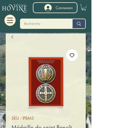
Connexion
SKU : IPBM3
Médaille de saint Benoît