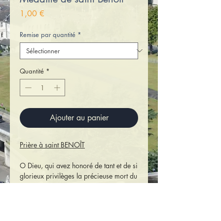
Prix
1,00 €
Remise par quantité
*
Quantité
*
Ajouter au panier
Prière à saint BENOÎT
O Dieu, qui avez honoré de tant et de si
glorieux privilèges la précieuse mort du
très saint Père Benoît, daignez
accorder, à nous qui honorons sa
mémoire la grâce d’être protégés
contre les embûches de nos ennemis, à