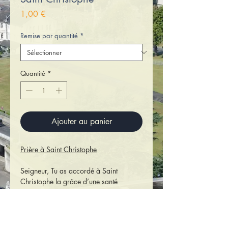
Prix
1,00 €
Remise par quantité
*
Quantité
*
Ajouter au panier
Prière à Saint Christophe
Seigneur, Tu as accordé à Saint
Christophe la grâce d’une santé
robuste, il l’a mise au service des
faibles, des petits.
Tu lui as donné la grâce d’une charité
inventive, il l’a mise au service de tous