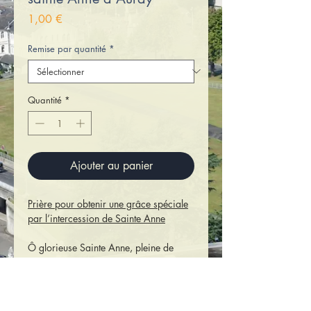
Prix
1,00 €
Remise par quantité
*
Quantité
*
Ajouter au panier
Prière pour obtenir une grâce spéciale
par l’intercession de Sainte Anne
Ô glorieuse Sainte Anne, pleine de
bonté pour tous ceux qui vous
invoquent, pleine de compassion pour
tous ceux qui souffrent, me trouvant
accablé d’inquiétude et de peine, je me